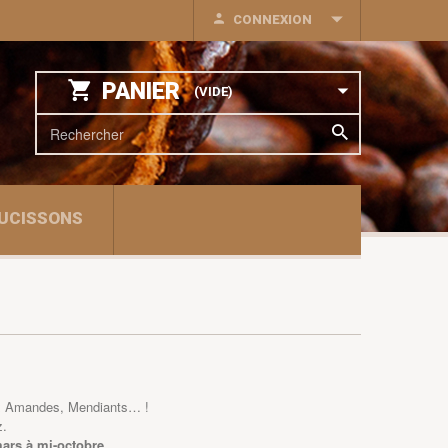
CONNEXION
PANIER
(VIDE)
UCISSONS
aux Amandes, Mendiants… !
z.
ars à mi-octobre.