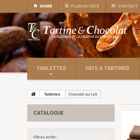
HOME
PLAN DU SITE
CONTACT
TABLETTES
PÂTE À TARTINER
Tablettes
Chocolat au Lait
CATALOGUE
Filtres actifs :