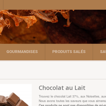
GOURMANDISES
PRODUITS SALÉS
SA
Chocolat au Lait
Trouvez le chocolat Lait 37%, aux Noisettes, 
Nous avons toutes les saveurs que vous aimere
Ces produits ne sont pas disponibles de mi-m