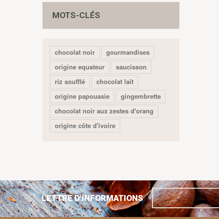
MOTS-CLÉS
chocolat noir
gourmandises
origine equateur
saucisson
riz soufflé
chocolat lait
origine papouasie
gingembrette
chocolat noir aux zestes d'orang
origine côte d'ivoire
LETTRE D'INFORMATIONS