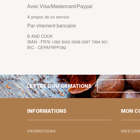
Avec Visa/Mastercard/Paypal
A propos de ce service
Par virement bancaire
B AND COOK
IBAN - FR76 1382 5002 0008 0097 7994 921
BIC - CEPAFRPP382
LETTRE D'INFORMATIONS
INFORMATIONS
MON C
PROMOTIONS
MES CO