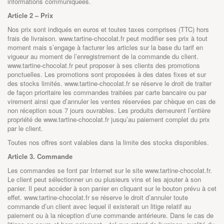
informations communiquées.
Article 2 – Prix
Nos prix sont indiqués en euros et toutes taxes comprises (TTC) hors
frais de livraison. www.tartine-chocolat.fr peut modifier ses prix à tout
moment mais s’engage à facturer les articles sur la base du tarif en
vigueur au moment de l’enregistrement de la commande du client.
www.tartine-chocolat.fr
peut proposer à ses clients des promotions
ponctuelles. Les promotions sont proposées à des dates fixes et sur
des stocks limités.
www.tartine-chocolat.fr
se réserve le droit de traiter
de façon prioritaire les commandes traitées par carte bancaire ou par
virement ainsi que d’annuler les ventes réservées par chèque en cas de
non réception sous 7 jours ouvrables. Les produits demeurent l’entière
propriété de
www.tartine-chocolat.fr
jusqu’au paiement complet du prix
par le client.
Toutes nos offres sont valables dans la limite des stocks disponibles.
Article 3. Commande
Les commandes se font par Internet sur le site
www.tartine-chocolat.fr
.
Le client peut sélectionner un ou plusieurs vins et les ajouter à son
panier. Il peut accéder à son panier en cliquant sur le bouton prévu à cet
effet.
www.tartine-chocolat.fr
se réserve le droit d’annuler toute
commande d’un client avec lequel il existerait un litige relatif au
paiement ou à la réception d’une commande antérieure. Dans le cas de