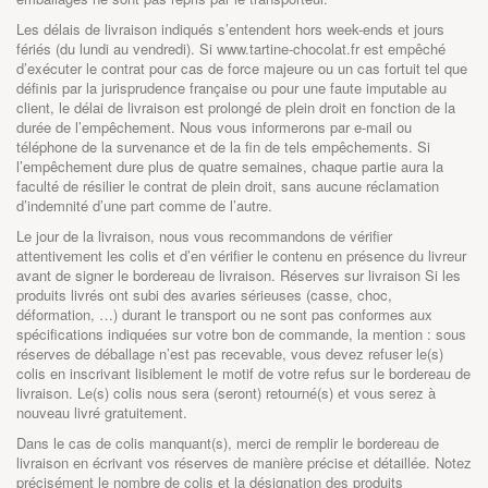
Les délais de livraison indiqués s’entendent hors week-ends et jours
fériés (du lundi au vendredi). Si
www.tartine-chocolat.fr
est empêché
d’exécuter le contrat pour cas de force majeure ou un cas fortuit tel que
définis par la jurisprudence française ou pour une faute imputable au
client, le délai de livraison est prolongé de plein droit en fonction de la
durée de l’empêchement. Nous vous informerons par e-mail ou
téléphone de la survenance et de la fin de tels empêchements. Si
l’empêchement dure plus de quatre semaines, chaque partie aura la
faculté de résilier le contrat de plein droit, sans aucune réclamation
d’indemnité d’une part comme de l’autre.
Le jour de la livraison, nous vous recommandons de vérifier
attentivement les colis et d’en vérifier le contenu en présence du livreur
avant de signer le bordereau de livraison. Réserves sur livraison Si les
produits livrés ont subi des avaries sérieuses (casse, choc,
déformation, …) durant le transport ou ne sont pas conformes aux
spécifications indiquées sur votre bon de commande, la mention : sous
réserves de déballage n’est pas recevable, vous devez refuser le(s)
colis en inscrivant lisiblement le motif de votre refus sur le bordereau de
livraison. Le(s) colis nous sera (seront) retourné(s) et vous serez à
nouveau livré gratuitement.
Dans le cas de colis manquant(s), merci de remplir le bordereau de
livraison en écrivant vos réserves de manière précise et détaillée. Notez
précisément le nombre de colis et la désignation des produits