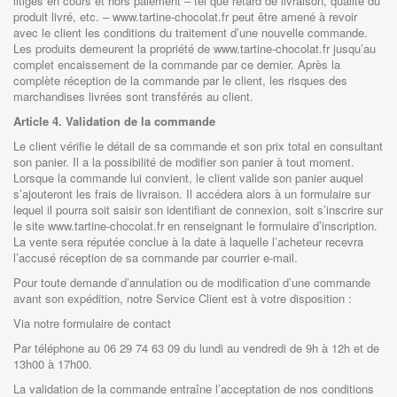
litiges en cours et hors paiement – tel que retard de livraison, qualité du
produit livré, etc. –
www.tartine-chocolat.fr
peut être amené à revoir
avec le client les conditions du traitement d’une nouvelle commande.
Les produits demeurent la propriété de
www.tartine-chocolat.fr
jusqu’au
complet encaissement de la commande par ce dernier. Après la
complète réception de la commande par le client, les risques des
marchandises livrées sont transférés au client.
Article 4. Validation de la commande
Le client vérifie le détail de sa commande et son prix total en consultant
son panier. Il a la possibilité de modifier son panier à tout moment.
Lorsque la commande lui convient, le client valide son panier auquel
s’ajouteront les frais de livraison. Il accédera alors à un formulaire sur
lequel il pourra soit saisir son identifiant de connexion, soit s’inscrire sur
le site
www.tartine-chocolat.fr
en renseignant le formulaire d’inscription.
La vente sera réputée conclue à la date à laquelle l’acheteur recevra
l’accusé réception de sa commande par courrier e-mail.
Pour toute demande d’annulation ou de modification d’une commande
avant son expédition, notre Service Client est à votre disposition :
Via notre formulaire de contact
Par téléphone au 06 29 74 63 09 du lundi au vendredi de 9h à 12h et de
13h00 à 17h00.
La validation de la commande entraîne l’acceptation de nos conditions