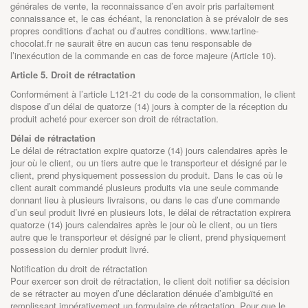
générales de vente, la reconnaissance d’en avoir pris parfaitement
connaissance et, le cas échéant, la renonciation à se prévaloir de ses
propres conditions d’achat ou d’autres conditions.
www.tartine-
chocolat.fr
ne saurait être en aucun cas tenu responsable de
l’inexécution de la commande en cas de force majeure (Article 10).
Article 5. Droit de rétractation
Conformément à l’article L121-21 du code de la consommation, le client
dispose d’un délai de quatorze (14) jours à compter de la réception du
produit acheté pour exercer son droit de rétractation.
Délai de rétractation
Le délai de rétractation expire quatorze (14) jours calendaires après le
jour où le client, ou un tiers autre que le transporteur et désigné par le
client, prend physiquement possession du produit. Dans le cas où le
client aurait commandé plusieurs produits via une seule commande
donnant lieu à plusieurs livraisons, ou dans le cas d’une commande
d’un seul produit livré en plusieurs lots, le délai de rétractation expirera
quatorze (14) jours calendaires après le jour où le client, ou un tiers
autre que le transporteur et désigné par le client, prend physiquement
possession du dernier produit livré.
Notification du droit de rétractation
Pour exercer son droit de rétractation, le client doit notifier sa décision
de se rétracter au moyen d’une déclaration dénuée d’ambiguïté en
remplissant impérativement un formulaire de rétractation. Pour que le