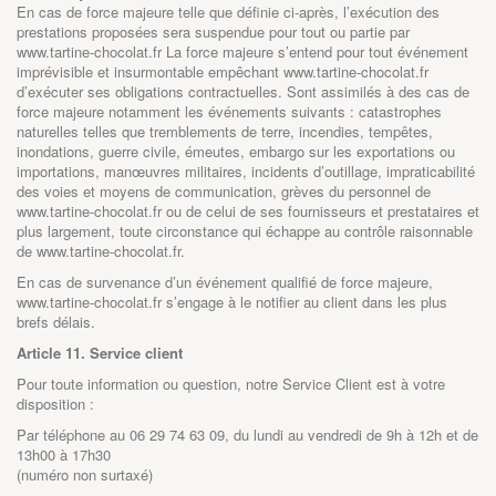
En cas de force majeure telle que définie ci-après, l’exécution des
prestations proposées sera suspendue pour tout ou partie par
www.tartine-chocolat.fr
La force majeure s’entend pour tout événement
imprévisible et insurmontable empêchant
www.tartine-chocolat.fr
d’exécuter ses obligations contractuelles. Sont assimilés à des cas de
force majeure notamment les événements suivants : catastrophes
naturelles telles que tremblements de terre, incendies, tempêtes,
inondations, guerre civile, émeutes, embargo sur les exportations ou
importations, manœuvres militaires, incidents d’outillage, impraticabilité
des voies et moyens de communication, grèves du personnel de
www.tartine-chocolat.fr
ou de celui de ses fournisseurs et prestataires et
plus largement, toute circonstance qui échappe au contrôle raisonnable
de
www.tartine-chocolat.fr
.
En cas de survenance d’un événement qualifié de force majeure,
www.tartine-chocolat.fr
s’engage à le notifier au client dans les plus
brefs délais.
Article 11. Service client
Pour toute information ou question, notre Service Client est à votre
disposition :
Par téléphone au 06 29 74 63 09, du lundi au vendredi de 9h à 12h et de
13h00 à 17h30
(numéro non surtaxé)