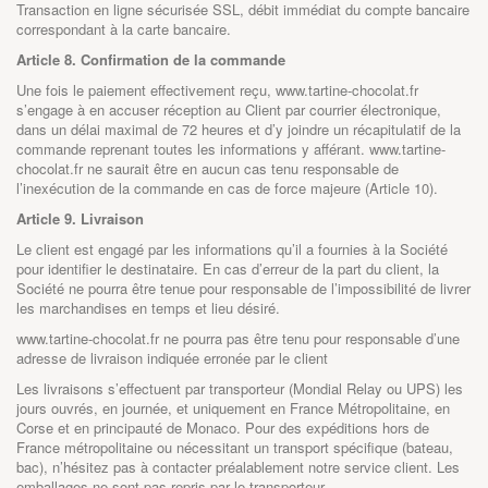
Transaction en ligne sécurisée SSL, débit immédiat du compte bancaire
correspondant à la carte bancaire.
Article 8. Confirmation de la commande
Une fois le paiement effectivement reçu,
www.tartine-chocolat.fr
s’engage à en accuser réception au Client par courrier électronique,
dans un délai maximal de 72 heures et d’y joindre un récapitulatif de la
commande reprenant toutes les informations y afférant.
www.tartine-
chocolat.fr
ne saurait être en aucun cas tenu responsable de
l’inexécution de la commande en cas de force majeure (Article 10).
Article 9. Livraison
Le client est engagé par les informations qu’il a fournies à la Société
pour identifier le destinataire. En cas d’erreur de la part du client, la
Société ne pourra être tenue pour responsable de l’impossibilité de livrer
les marchandises en temps et lieu désiré.
www.tartine-chocolat.fr
ne pourra pas être tenu pour responsable d’une
adresse de livraison indiquée erronée par le client
Les livraisons s’effectuent par transporteur (Mondial Relay ou UPS) les
jours ouvrés, en journée, et uniquement en France Métropolitaine, en
Corse et en principauté de Monaco. Pour des expéditions hors de
France métropolitaine ou nécessitant un transport spécifique (bateau,
bac), n’hésitez pas à contacter préalablement notre service client. Les
emballages ne sont pas repris par le transporteur.