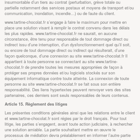
insurmontable d’un tiers au contrat (perturbation, grève totale ou
partielle notamment des services postaux et moyens de transport et/ou
communication, inondation, incendie…) ou de faute du client.
www.tartine-chocolat.fr
s’engage à faire le maximum pour mettre en
place une solution visant à remplir le contrat convenu dans les délais
les plus rapides.
www.tartine-chocolat.fr
ne saurait, en aucune
circonstance, être tenu pour responsable de tout dommage direct ou
indirect issu d’une interruption, d’un dysfonctionnement quel qu’il soit,
ou encore de tout dommage direct ou indirect qui résulterait, d’une
façon quelconque, d’une connexion au site
www.tartine-chocolat.fr
Il
appartient à toute personne se connectant au site
www.tartine-
chocolat.fr
de prendre toutes les mesures appropriées de façon à
protéger ses propres données et/ou logiciels stockés sur son
équipement informatique contre toute atteinte. La connexion de toute
personne au site
www.tartine-chocolat.fr
se fait sous son entière
responsabilité. Des liens hypertextes peuvent renvoyer vers des sites
partenaires, ces derniers sont seuls responsables de leurs contenus.
Article 15. Règlement des litiges
Les présentes conditions générales ainsi que les relations entre le client
et
www.tartine-chocolat.fr
sont régies par le droit français. Pour tout
litige, les parties s’engagent, avant toute action judiciaire, à rechercher
une solution amiable. La partie souhaitant mettre en œuvre le
processus de médiation devra préalablement en informer l’autre partie